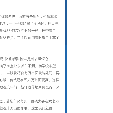
“你知谈吗，面前有些新车，价钱就跟
不雅念，一下子就给撞了个稀碎。往日总
价钱战打得跟不要钱一样，连带着二手
到这样点儿了？以前闭着眼选二手车的
现“价差减弱”险些是种多量惬心。
确乎有点让东谈主不测。初学级车型，
，一些版块巧合七万出面就能处罚。再
的舒心版，价钱还在五六万甚而更高。这样
放在几年前，新轩逸落地奈何也得十来
罗拉，若是车况考究，价钱大要在六七万
就在十万出面徘徊。这里头的差价，一