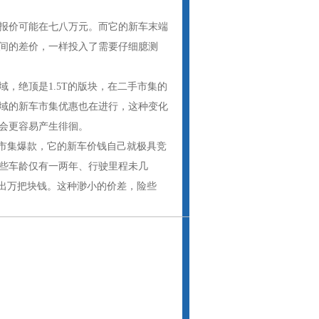
报价可能在七八万元。而它的新车末端
间的差价，一样投入了需要仔细臆测
，绝顶是1.5T的版块，在二手市集的
域的新车市集优惠也在进行，这种变化
会更容易产生徘徊。
行为市集爆款，它的新车价钱自己就极具竞
些车龄仅有一两年、行驶里程未几
进出万把块钱。这种渺小的价差，险些