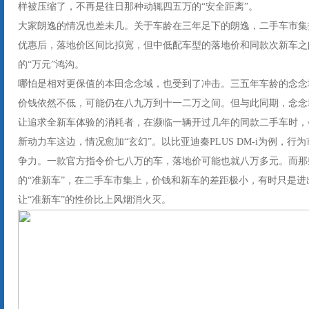
样被压缩了，不再是往日那种动辄四五万的“安全距离”。
大家朗逸的情况也差未几。关于车龄在三年足下的朗逸，二手车市集
优惠后，落地价区间比拟宽，但中低配车型的落地价和同款次新车之
的“万元”鸿沟。
哪怕是相对更保值的本田念念域，也受到了冲击。三五年车龄的念念域
价钱依然不低，可能仍在八九万到十一二万之间。但与此同期，念念
让追求全新车体验的消耗者，在濒临一辆开过几年的同款二手车时，
新动力车这边，情况愈加“玄幻”。以比亚迪秦PLUS DM-i为例，
争力。一款官方指令价七八万的车，落地价可能也就八万多元。而那
的“准新车”，在二手车市集上，价钱和新车的差距极小，有时只是
让“准新车”的性价比上风烟消火灭。