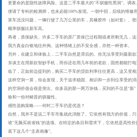
更要命的是隐性故障风险。这是二手车最大的“不驯服性黑洞”。调
便请了专科的检测师，也未必能100%发现。一朝中招，后续的维修
算车况没问题，一辆行驶了几万公里的车，其橡胶件（如衬套）、密
概率驯服比新车高。
再者，质保缺失。许多二手车的原厂质保已过程期或者所剩无几，这
我方真金白银地往外掏。这种情绪上的不安全感，亦然一种资本。
另外，在建立和体验上，二手车自然是滞后的。你无法享受到最新款
东谈主在用新款智妙手机，而你还在用几年前的老款，固然都能打电
临了，正如前边提到的，购买二手车的贷款利率往往更高，这又变相
这样空洞一算，你会发现，关于追求稳固、相识和一步到位享受的消
的空洞价值会很是突出。你多花的那一两万块钱，买到的不仅是“新
验和一份对畴昔的驯服性。
感性选购策略——何时二手车仍是优选？
自然，我并不是说二手车市集就此消散了。它依然有我方的价值，只
谁“无脑买就省钱”的选项。在特定的条目和需求下，它依然是高性
底下这几个“圭表画像”。