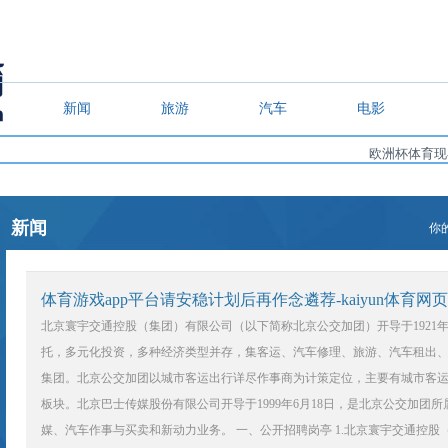
新闻
旅游
汽车
电影
欧洲杯体育现在大部分病
新闻
你
体育游戏app平台请安稳计划后再作念遴荐-kaiyun体育网
北京寰宇交通控股（集团）有限公司（以下简称北京公交加团）开导于1921
托，多元化投资，多种经济类型并存，集客运、汽车修理、旅游、汽车租出
集团。北京公交加团以城市客运出行详尽作事商为计策定位，主要有城市客
板块。北京巴士传媒股份有限公司开导于1999年6月18日，是北京公交加团
媒、汽车作事与买卖和新动力业务。 一、公开招聘岗亭 1.北京寰宇交通控股（.