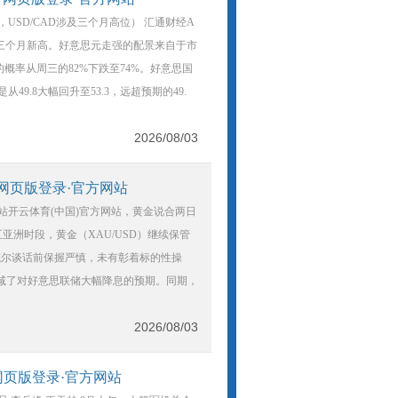
SD/CAD涉及三个月高位） 汇通财经A
创下三个月新高。好意思元走强的配景来自于市
息的概率从周三的82%下跌至74%。好意思国
从49.8大幅回升至53.3，远超预期的49.
2026/08/03
育网页版登录·官方网站
站开云体育(中国)官方网站，黄金说合两日
亚洲时段，黄金（XAU/USD）继续保管
威尔谈话前保握严慎，未有彰着标的性操
裁减了对好意思联储大幅降息的预期。同期，
2026/08/03
网页版登录·官方网站