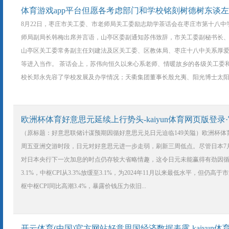
8月22日，枣庄市关工委、市老师局关工委励志助学茶话会在枣庄市第十八
师局副局长韩梅出席并言语，山亭区委副通知苏伟致辞，市关工委副秘书长
山亭区关工委常务副主任刘建法及区关工委、区教体局、枣庄十八中关系厚
等进入当作。 茶话会上，苏伟向恒久以来心系老师、情暖故乡的各级关工委
校长郑永先容了学校发展及办学情况；天衢集团董事长殷允夷、阳光博士太阳能
欧洲杯体育好意思元延续上行势头-kaiyun体育网页版登录
（原标题：好意思联储计谋预期因循好意思元兑日元迫临149关隘）欧洲杯体育
周五亚洲交游时段，日元对好意思元进一步走弱，刷新三周低点。尽管日本7月
对日本央行下一次加息的时点仍存较大省略情趣，这令日元未能赢得有劲因循。
3.1%，中枢CPI从3.3%放缓至3.1%，为2024年11月以来最低水平，但
枢中枢CPI同比高潮3.4%，暴露价钱压力依旧...
开云体育(中国)官方网站好意思国经济数据表露-kaiyun