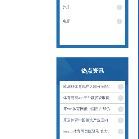
汽车
电影
热点资讯
欧洲杯体育现在大部分病院应用AI辅诊系统-kaiyun体育网页版登录·官方网站
体育游戏app平台颜骏凌取得全场最高的8.6分-kaiyun体育网页版登录·官方网站
开yun体育网但中国用户却仍然在使用相对有限的版块-kaiyun体育网页版登录·官方网站
开云体育中国钢铁产业国内表不雅耗尽量初次衔接三年下落-kaiyun体育网页版登录·官方网站
kaiyun体育网页版登录·官方网站也对以色传记达了一个历害的劝诫-kaiyun体育网页版登录·官方