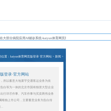
院应用AI辅诊系统-kaiyun体育网页版登录·官方网站...
体育游戏app平台颜骏凌
的位置：
kaiyun体育网页版登录·官方网站
>
新闻
>
页版登录·官方网站
年，所以蓄意大地寰宇交通客运业务为依
、告白等为一体的北京市国有独资大型企业
运出行详尽作事、汽车作事与买卖两伟业务
所属唯独上市公司，主要蓄意业务为告白传
..