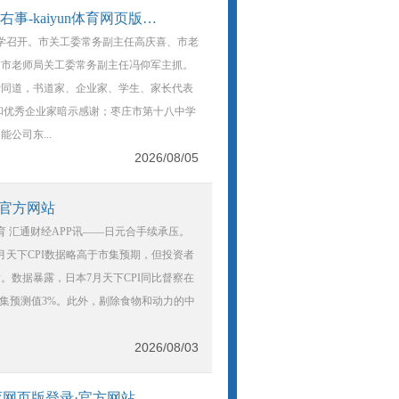
体育游戏app平台但愿各考虑部门和学校铭刻树德树东谈左右事-kaiyun体育网页版登录·官方网站
中学召开。市关工委常务副主任高庆喜、市老
、市老师局关工委常务副主任冯仰军主抓。
爱同道，书道家、企业家、学生、家长代表
和优秀企业家暗示感谢；枣庄市第十八中学
公司东...
2026/08/05
·官方网站
 汇通财经APP讯——日元合手续承压。
天下CPI数据略高于市集预期，但投资者
数据暴露，日本7月天下CPI同比督察在
仍高于市集预测值3%。此外，剔除食物和动力的中
2026/08/03
体育网页版登录·官方网站