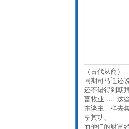
（古代从商）
同期司马迁还
还不错得到朝
畜牧业……这
东谈主一样去
享其功。
而他们的财富