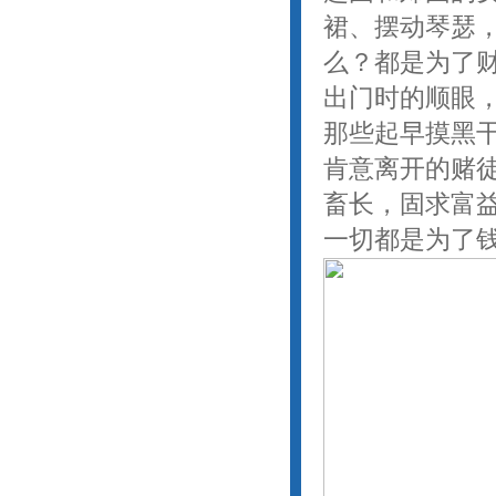
裙、摆动琴瑟
么？都是为了
出门时的顺眼
那些起早摸黑
肯意离开的赌
畜长，固求富
一切都是为了