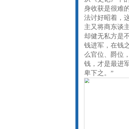
身收获是很难
法讨好昭着，
主又将商东谈主
却健无私方是
钱进军，在钱
么官位、爵位
钱，才是最进
卑下之。”