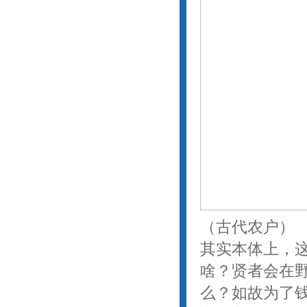
（古代农户）
其实本体上，
啥？贤者会在
么？如故为了