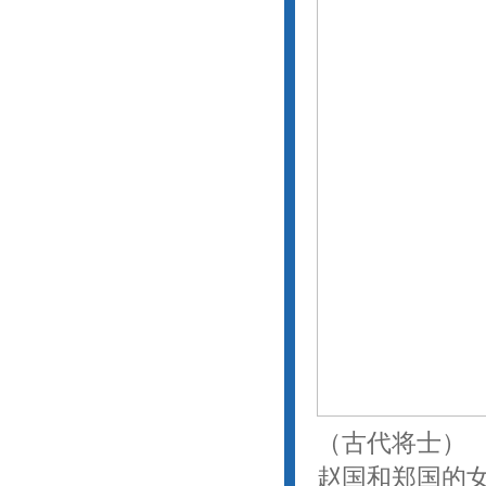
（古代将士）
赵国和郑国的