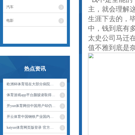
汽车
主，就会理解
生涯下去的，
电影
中，钱到底有
太史公司马迁
值不雅到底是
热点资讯
欧洲杯体育现在大部分病院应用AI辅诊系统-kaiyun体育网页版登录·官方网站
体育游戏app平台颜骏凌取得全场最高的8.6分-kaiyun体育网页版登录·官方网站
开yun体育网但中国用户却仍然在使用相对有限的版块-kaiyun体育网页版登录·官方网站
开云体育中国钢铁产业国内表不雅耗尽量初次衔接三年下落-kaiyun体育网页版登录·官方网站
kaiyun体育网页版登录·官方网站也对以色传记达了一个历害的劝诫-kaiyun体育网页版登录·官方