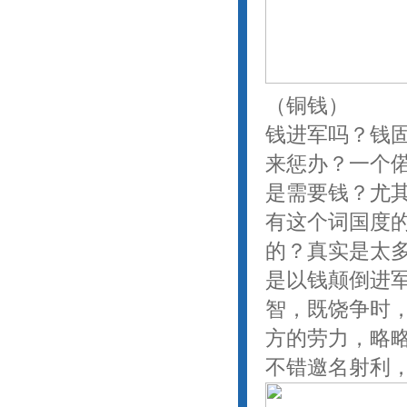
（铜钱）
钱进军吗？钱
来惩办？一个
是需要钱？尤
有这个词国度
的？真实是太
是以钱颠倒进
智，既饶争时
方的劳力，略
不错邀名射利