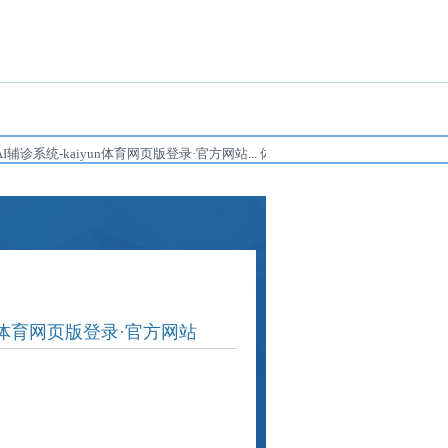
统-kaiyun体育网页版登录·官方网站...
体育游戏app平台颜骏凌取得全场最高的8.
再购买21万股-kaiyun体育网页版登录·官方网站
n体育网页版登录·官方网站