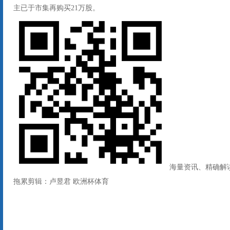
主已于市集再购买21万股。
海量资讯、精确解读
拖累剪辑：卢昱君 欧洲杯体育