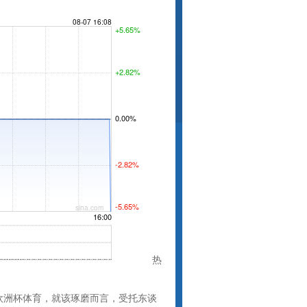
热
欧洲杯体育，就该琢磨而言，受托东谈