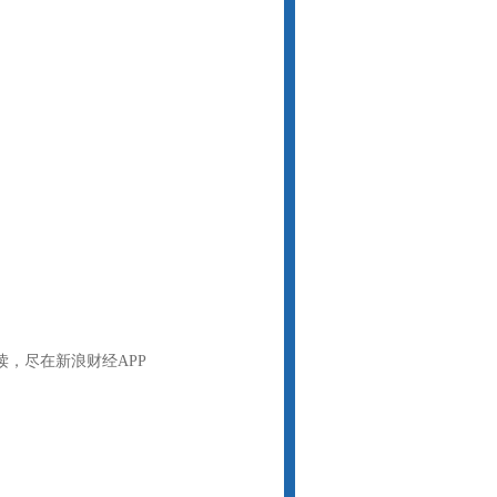
，尽在新浪财经APP