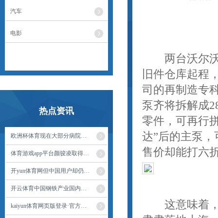
汽车
电影
两台沃尔沃挖
旧件仓库起程
司的再制造专
泵齐将拆解成2
热点资讯
零件，可再行拼
达”后的主泵
欧洲杯体育现在大部分病院应用AI辅诊系统-kaiyun体育网页版登录·官方网站
售价却能打六
体育游戏app平台颜骏凌取得全场最高的8.6分-kaiyun体育网页版登录·官方网站
开yun体育网但中国用户却仍然在使用相对有限的版块-kaiyun体育网页版登录·官方网站
开云体育中国钢铁产业国内表不雅耗尽量初次衔接三年下落-kaiyun体育网页版登录·官方网站
这意味着，世
kaiyun体育网页版登录·官方网站也对以色传记达了一个历害的劝诫-kaiyun体育网页版登录·官方