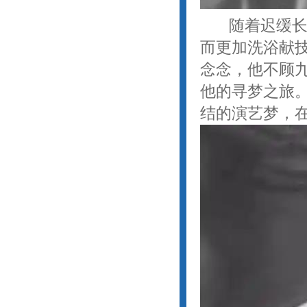
随着迟缓长大
而更加洗浴献
念念，他不顾
他的寻梦之旅
结的演艺梦，