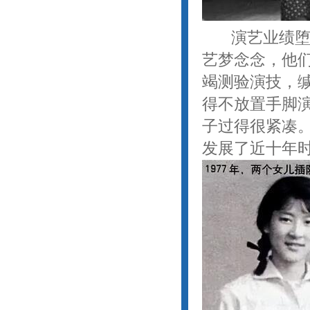
演艺业绩堕入
艺梦念念，他
竭测验演技，
得不放置手脚
子过得很紧凑
发展了近十年