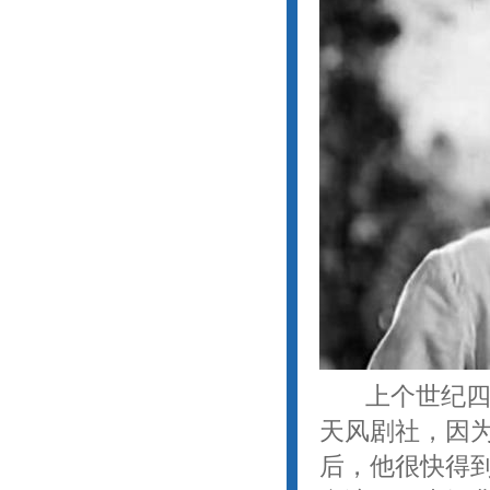
上个世纪四十
天风剧社，因
后，他很快得