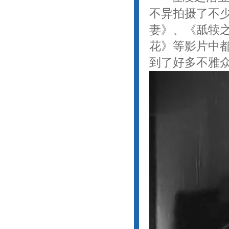
不异拍摄了不
妻》、《舐犊
花》等影片中
到了好多不雅