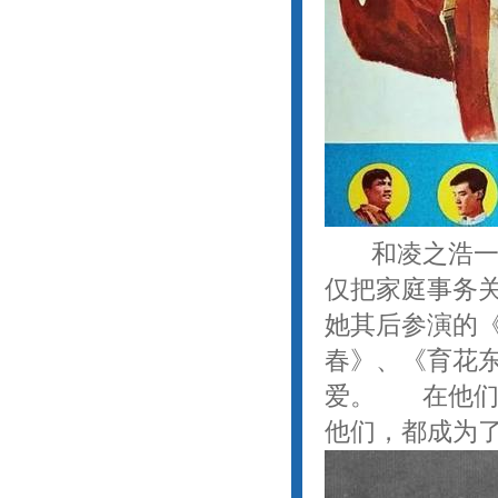
和凌之浩一样
仅把家庭事务
她其后参演的
春》、《育花
爱。 在他们
他们，都成为