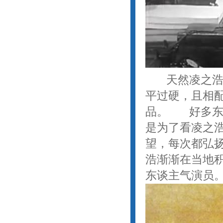
天然凌之浩那
平过硬，且相
品。 好多东
是为了看凌之
望，每次都弘
浩渐渐在当地
东谈主气演员