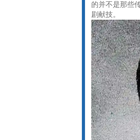
的并不是那些
剧献技。