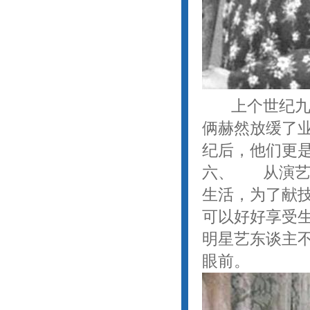
上个世纪九十
俩赫然放缓了
纪后，他们更
六、 从演艺
生活，为了献
可以好好享受
明星艺东谈主
眼前。