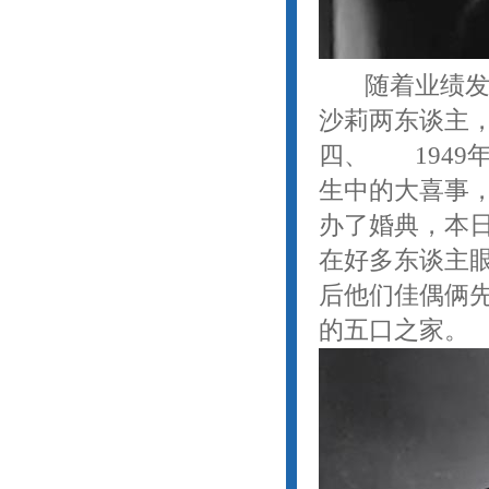
随着业绩发展
沙莉两东谈主
四、 1949
生中的大喜事
办了婚典，本
在好多东谈主
后他们佳偶俩
的五口之家。