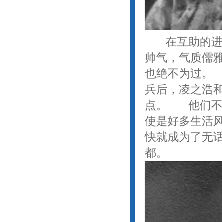
在互助的进程
帅气，气质儒
也绝不为过。
兵后，凌之浩
点。 他们不
使是好多生活
快就成为了无
都。