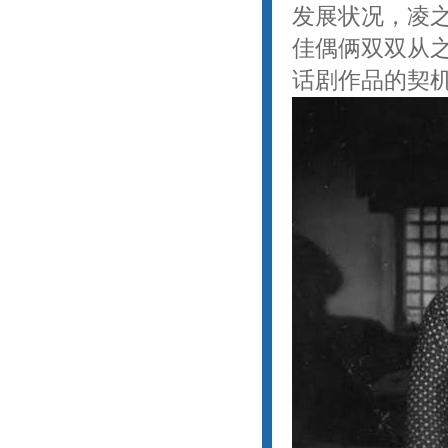
发展状况，凌
佳偶俩双双从
话剧作品的契