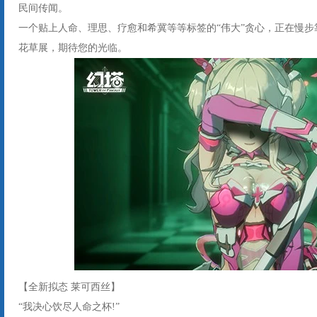
民间传闻。
一个贴上人命、理思、疗愈和希冀等等标签的“伟大”贪心，正在慢步
花草展，期待您的光临。
【全新拟态 莱可西丝】
“我决心饮尽人命之杯!”