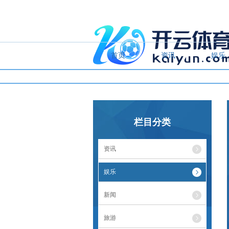
首页
资讯
娱乐
栏目分类
资讯
娱乐
新闻
旅游