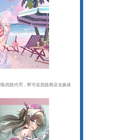
赚取四肢代币，即可在四肢商店兑换谈