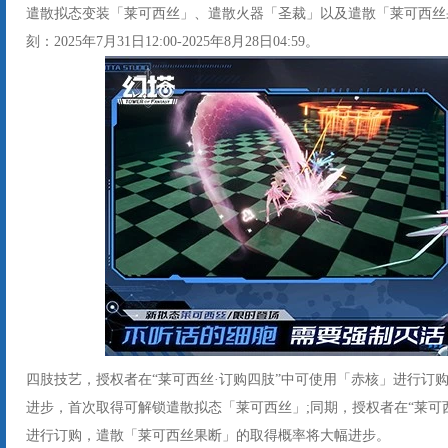
遣散拟态变装「莱可西丝」、遣散火器「圣裁」以及遣散「莱可西丝
刻：2025年7月31日12:00-2025年8月28日04:59。
四肢技艺，授权者在“莱可西丝·订购四肢”中可使用「赤核」进行订
进步，首次取得可解锁遣散拟态「莱可西丝」;同期，授权者在“莱可
进行订购，遣散「莱可西丝果断」的取得概率将大幅进步。