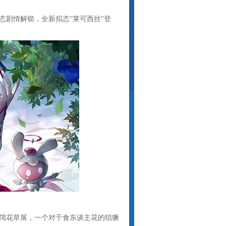
态剧情解锁，全新拟态“莱可西丝”登
阔花草展，一个对于食东谈主花的猖獗