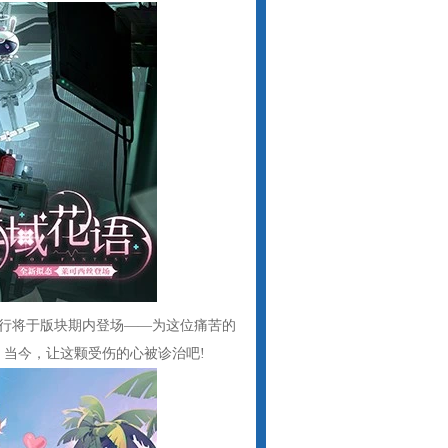
行将于版块期内登场——为这位痛苦的
，当今，让这颗受伤的心被诊治吧!