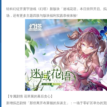
轻科幻绽开寰宇游戏《幻塔》新版块「迷域花语」本日崇拜开启。拟
场，还有更多主题四肢与版块福利实践恭候体验!
【专属剧情 花草展的幕后贪心】
新增拟态剧情「那些离开布莱顿的东谈主」：一场于零矿区举办的宽