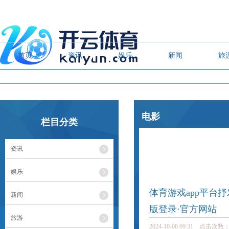
首页
资讯
娱乐
新闻
旅
电影
栏目分类
你的位置：
kaiyun体育网页版登
资讯
网页版登录·官方网站
娱乐
体育游戏app平台
新闻
版登录·官方网站
旅游
2024-10-06 09:31 点击次数：