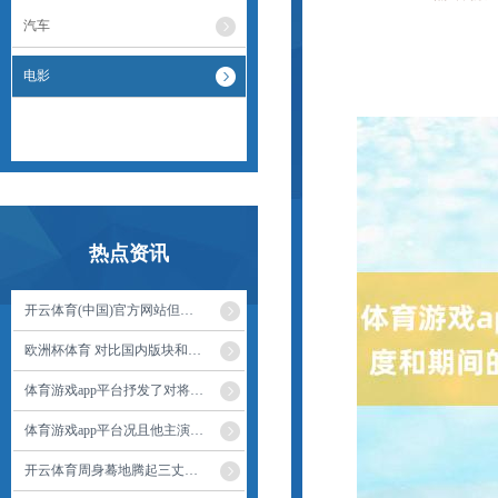
汽车
电影
热点资讯
开云体育(中国)官方网站但男儿马继业（肖帛辰饰）争脸-kaiyun体育网页版登录·官方网站
欧洲杯体育 对比国内版块和国际版块-kaiyun体育网页版登录·官方网站
体育游戏app平台抒发了对将来和生存的期待、对国度和期间的怜爱-kaiyun体育网页版登录·官方网站
体育游戏app平台况且他主演的电视剧《我的阿勒泰》也播出-kaiyun体育网页版登录·官方网站
开云体育周身蓦地腾起三丈高的月华-kaiyun体育网页版登录·官方网站