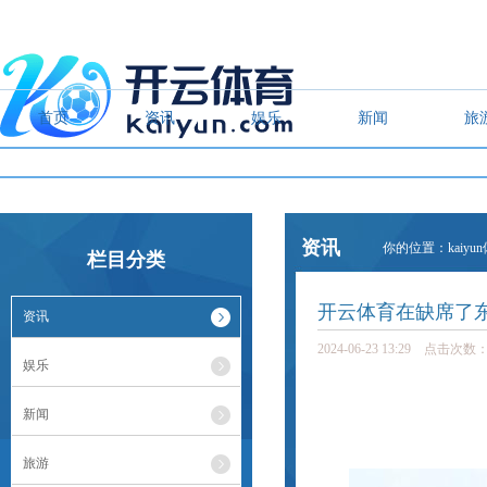
首页
资讯
娱乐
新闻
旅
资讯
你的位置：
kai
栏目分类
开云体育在缺席了东京
资讯
2024-06-23 13:29 点击次数：
娱乐
新闻
旅游