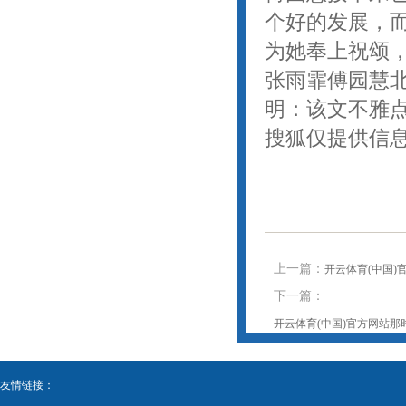
个好的发展，
为她奉上祝颂
张雨霏傅园慧
明：该文不雅
搜狐仅提供信
上一篇：
开云体育(中国)
下一篇：
开云体育(中国)官方网站那时
友情链接：