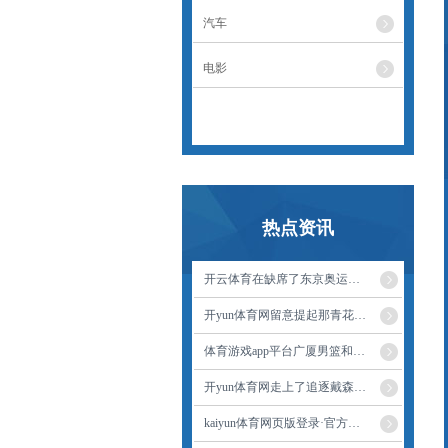
汽车
电影
热点资讯
开云体育在缺席了东京奥运会后-kaiyun体育网页版登录·官方网站
开yun体育网留意提起那青花瓷碗飘零了起来-kaiyun体育网页版登录·官方网站
体育游戏app平台广厦男篮和广东男篮或者率将再一次在季后赛碰头-kaiyun体育网页版登录·官方网站
开yun体育网走上了追逐戴森10万转的超越之旅-kaiyun体育网页版登录·官方网站
kaiyun体育网页版登录·官方网站他就一眼看透了这个女东谈主眼底的贪念-kaiyun体育网页版登录