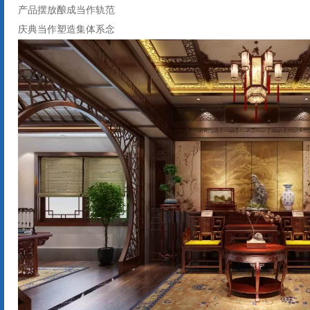
产品摆放酿成当作轨范
庆典当作塑造集体系念