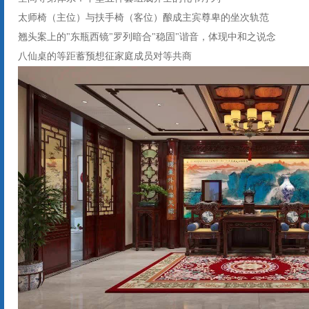
太师椅（主位）与扶手椅（客位）酿成主宾尊卑的坐次轨范
翘头案上的"东瓶西镜"罗列暗合"稳固"谐音，体现中和之说念
八仙桌的等距蓄预想征家庭成员对等共商