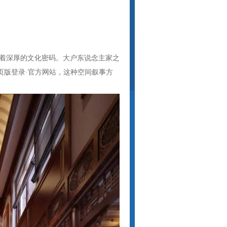
着深厚的文化密码。大户东说念主家之
网页版登录·官方网站，这种空间叙事方