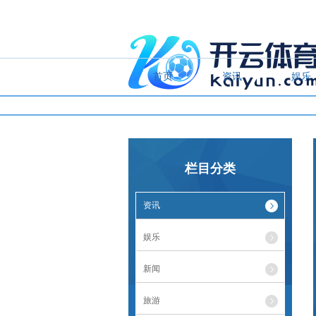
首页
资讯
娱乐
开云体育在缺席了东京
栏目分类
资讯
娱乐
新闻
旅游