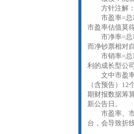
方针注解
市盈率=总市
市盈率估值莫
市净率=总市
而净钞票相对
市销率=总市
利的成长型公
文中市盈率和
（含预告）12
期财报数据筹
新公告日。
市盈率、市净
台，会导致折