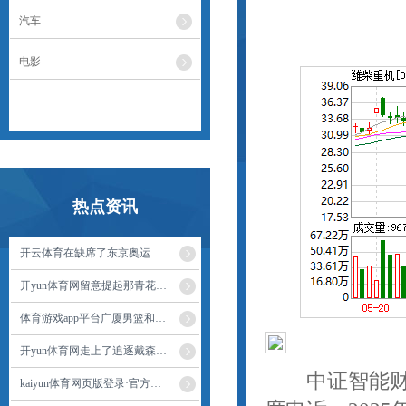
汽车
电影
热点资讯
开云体育在缺席了东京奥运会后-kaiyun体育网页版登录·官方网站
开yun体育网留意提起那青花瓷碗飘零了起来-kaiyun体育网页版登录·官方网站
体育游戏app平台广厦男篮和广东男篮或者率将再一次在季后赛碰头-kaiyun体育网页版登录·官方网站
开yun体育网走上了追逐戴森10万转的超越之旅-kaiyun体育网页版登录·官方网站
中证智能财讯潍
kaiyun体育网页版登录·官方网站他就一眼看透了这个女东谈主眼底的贪念-kaiyun体育网页版登录