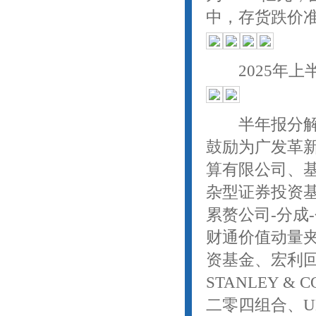
中，存货跌价准备
2025年上半
半年报分解，
鼓励为广发革
算有限公司、
杂型证券投资
累赘公司-分成-
财通价值动量
资基金、宏利回
STANLEY &
二零四组合、U