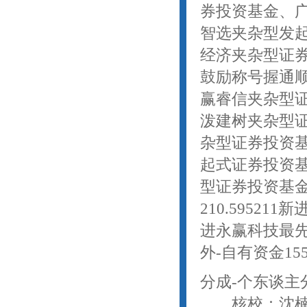
券投资基金、
智选夹杂型发
经济夹杂型证
鼓励称号握通顺
赢睿信夹杂型证券投
泼建树夹杂型证券
杂型证券投资基金5
起式证券投资基金5
型证券投资基金41
210.59521
进永赢科技最先夹
外-自有资金15
分成-个东谈主分成-
核校：沈